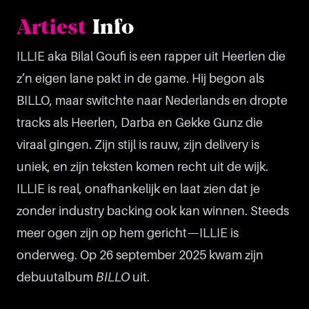
Artiest
Info
ILLIE aka Bilal Goufi is een rapper uit Heerlen die
z’n eigen lane pakt in de game. Hij begon als
BILLO, maar switchte naar Nederlands en dropte
tracks als Heerlen, Darba en Gekke Gunz die
viraal gingen. Zijn stijl is rauw, zijn delivery is
uniek, en zijn teksten komen recht uit de wijk.
ILLIE is real, onafhankelijk en laat zien dat je
zonder industry backing ook kan winnen. Steeds
meer ogen zijn op hem gericht—ILLIE is
onderweg. Op 26 september 2025 kwam zijn
debuutalbum
BILLO
uit.