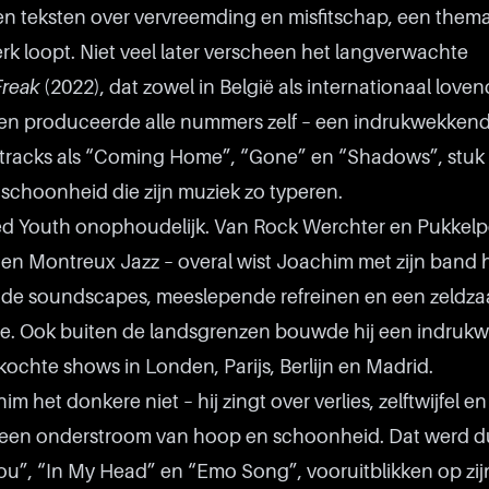
 teksten over vervreemding en misfitschap, een thema
rk loopt. Niet veel later verscheen het langverwachte
Freak
(2022), dat zowel in België als internationaal love
en produceerde alle nummers zelf – een indrukwekkend 
 tracks als “Coming Home”, “Gone” en “Shadows”, stuk 
 schoonheid die zijn muziek zo typeren.
ed Youth onophoudelijk. Van Rock Werchter en Pukkelp
 en Montreux Jazz – overal wist Joachim met zijn band 
agde soundscapes, meeslepende refreinen en een zeldz
e. Ook buiten de landsgrenzen bouwde hij een indruk
rkochte shows in Londen, Parijs, Berlijn en Madrid.
m het donkere niet – hij zingt over verlies, zelftwijfel en
t een onderstroom van hoop en schoonheid. Dat werd dui
You”, “In My Head” en “Emo Song”, vooruitblikken op zij