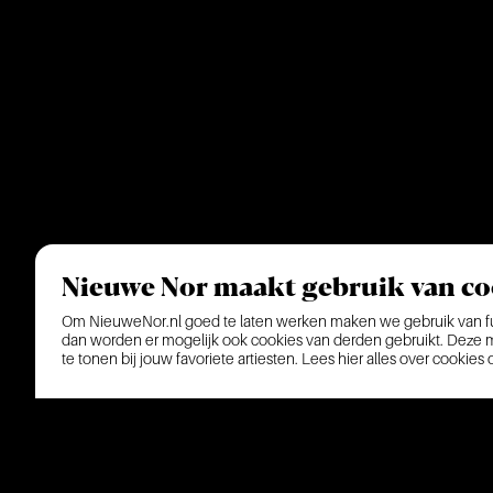
Nieuwe Nor maakt gebruik van co
Om NieuweNor.nl goed te laten werken maken we gebruik van fun
dan worden er mogelijk ook cookies van derden gebruikt. Deze ma
te tonen bij jouw favoriete artiesten.
Lees hier alles over cookies