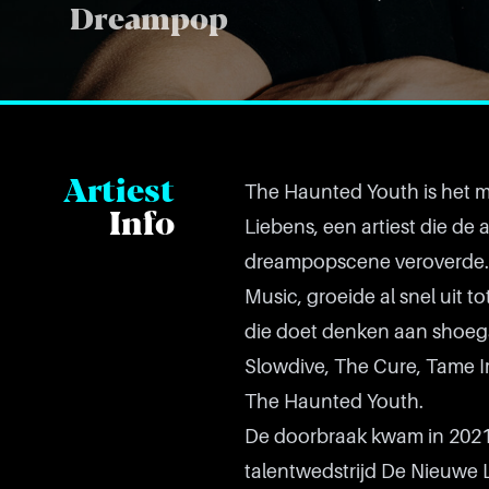
Dreampop
Artiest
The Haunted Youth is het m
Info
Liebens, een artiest die d
dreampopscene veroverde. W
Music, groeide al snel uit
die doet denken aan shoega
Slowdive, The Cure, Tame I
The Haunted Youth.
De doorbraak kwam in 2021 
talentwedstrijd De Nieuwe 