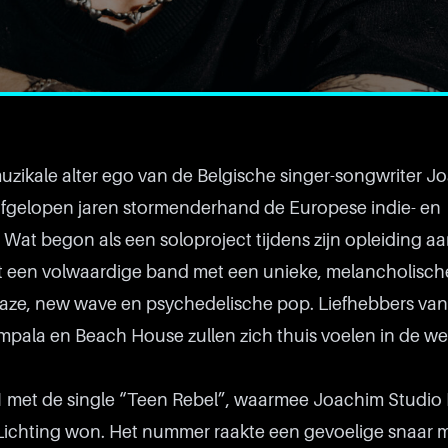
uzikale alter ego van de Belgische singer-songwriter J
e afgelopen jaren stormenderhand de Europese indie- en
at begon als een soloproject tijdens zijn opleiding aa
 tot een volwaardige band met een unieke, melancholisc
ze, new wave en psychedelische pop. Liefhebbers van 
mpala en Beach House zullen zich thuis voelen in de we
met de single “Teen Rebel”, waarmee Joachim Studio B
Lichting won. Het nummer raakte een gevoelige snaar m