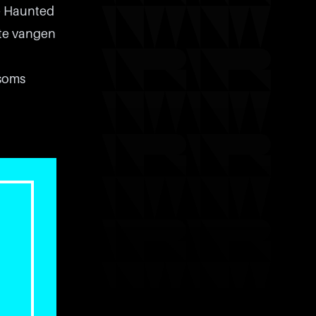
e Haunted
t te vangen
 soms