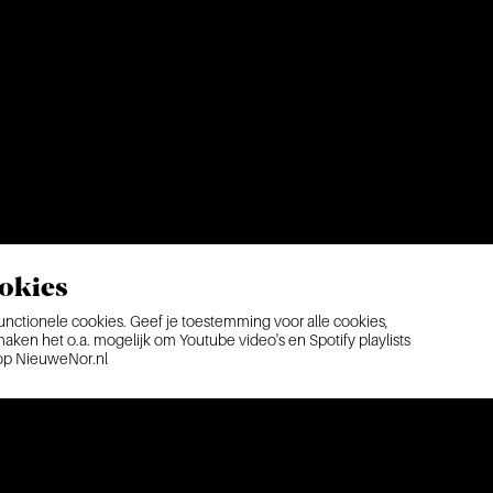
okies
ctionele cookies. Geef je toestemming voor alle cookies,
ken het o.a. mogelijk om Youtube video's en Spotify playlists
 op NieuweNor.nl