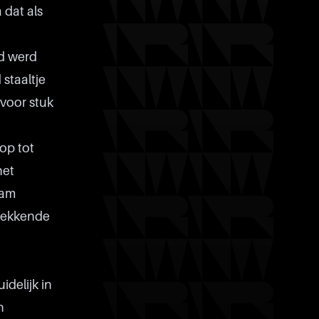
 dat als
nd werd
staaltje
voor stuk
op tot
het
aam
wekkende
delijk in
n