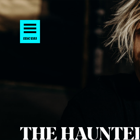
menu
THE HAUN­TE