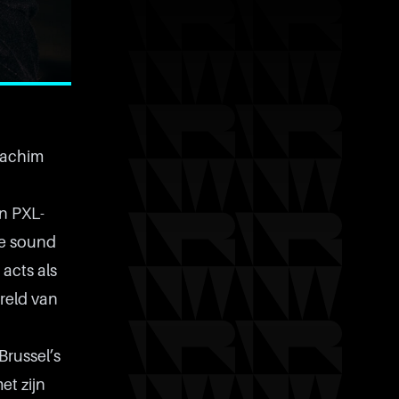
oachim
n PXL-
he sound
acts als
reld van
russel’s
et zijn