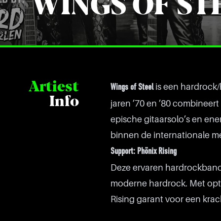
WINGS OF ST
Artiest
is een hardrock/
Wings of Steel
Info
jaren ’70 en ’80 combineert
epische gitaarsolo’s en ener
binnen de internationale m
Support: Phönix Rising
Deze ervaren hardrockband u
moderne hardrock. Met optr
Rising garant voor een kra