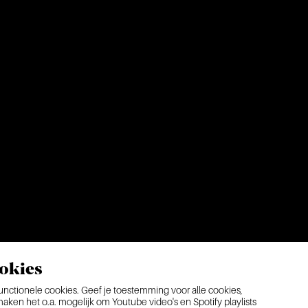
okies
ctionele cookies. Geef je toestemming voor alle cookies,
ken het o.a. mogelijk om Youtube video's en Spotify playlists