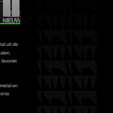
al uit de
calen,
 favoriet
 metal en
hönix