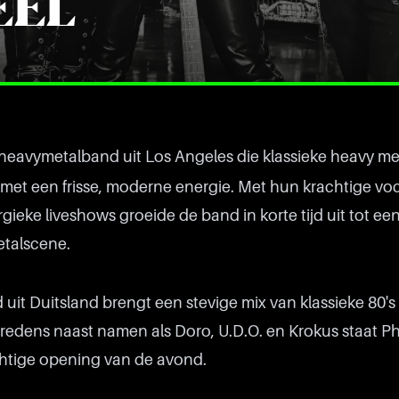
EEL
heavymetalband uit Los Angeles die klassieke heavy met
 met een frisse, moderne energie. Met hun krachtige vo
gieke liveshows groeide de band in korte tijd uit tot een
etalscene.
it Duitsland brengt een stevige mix van klassieke 80's
edens naast namen als Doro, U.D.O. en Krokus staat P
chtige opening van de avond.