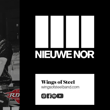
Wings of Steel
wingsofsteelband.com