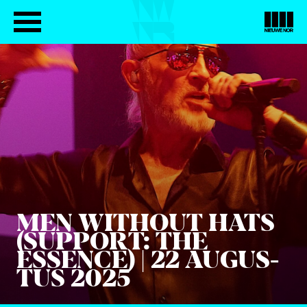
MEN WIT­HOUT HATS
(SUP­PORT: THE
ESSEN­CE) |
22
AUGUS­
TUS
2025