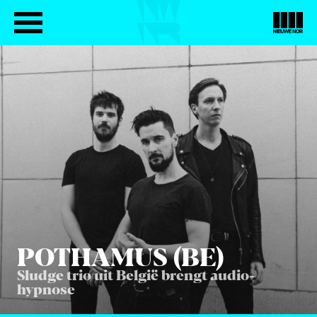
POT­HA­MUS (
BE
)
Sludge trio uit België brengt audio-
hypnose