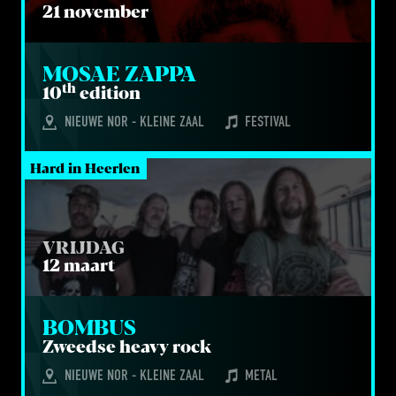
21 november
MOSAE ZAP­PA
th
10
edi­ti­on
NIEUWE NOR - KLEINE ZAAL
FESTIVAL
Hard in Heerlen
VRIJDAG
12 maart
BOM­BUS
Zweed­se hea­vy rock
NIEUWE NOR - KLEINE ZAAL
METAL