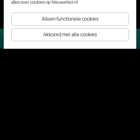
alles over cookies op NieuweNor.nl
Alleen functionele cookies
Akkoord met alle cookies
Ticket(s) bestellen
Veelgestelde vragen
Visitor Information | NL • EN • DE • FR
Hebben jullie een garderobe of lockers?
Kan ik in Nieuwe Nor met cashgeld betalen?
Waar kan ik parkeren?
Wanneer is Café Nieuwe Nor geopend?