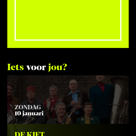
combineert elektronische grooves met organische
instrumentatie en behandelt thema's als verbinding
en loslaten . De band blijft groeien en evolueren,
met een focus op live-optredens die een
collectieve muzikale ervaring bieden. TUKAN's
muziek is een uitnodiging om je mee te laten
voeren door een dynamisch en sfeervol geluid, dat
de kracht van live-instrumentatie en elektronische
muziek combineert.
Iets
voor
jou?
ZONDAG
10 januari
DE KIFT