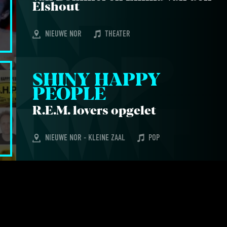
Elshout
NIEUWE NOR
THEATER
SHI­NY HAP­PY 
PEOPLE
R.E.M. lovers opgelet
NIEUWE NOR - KLEINE ZAAL
POP