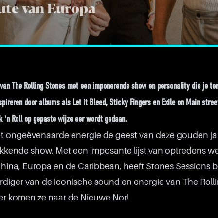
bute van Europa
van The Rolling Stones met een imponerende show en personality die je te
spireren door albums als Let it Bleed, Sticky Fingers en Exile on Main stree
 'n Roll op gepaste wijze eer wordt gedaan.
et ongeëvenaarde energie de geest van deze gouden ja
kkende show. Met een imposante lijst van optredens we
hina, Europa en de Caribbean, heeft Stones Sessions
diger van de iconische sound en energie van The Roll
ber komen ze naar de Nieuwe Nor!