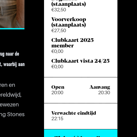
(staanplaats)
€32,50
Voorverkoop
(staanplaats)
€27,50
Clubkaart 2025
member
€0,00
rug naar de
Clubkaart vista 24/25
t, waarbij aan
€0,00
ren en
Open
Aanvang
20:00
20:30
reldwijd,
 bewezen
Verwachte eindtijd
ing Stones
22:15