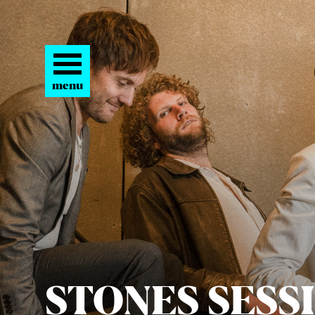
menu
STO­NES SESS