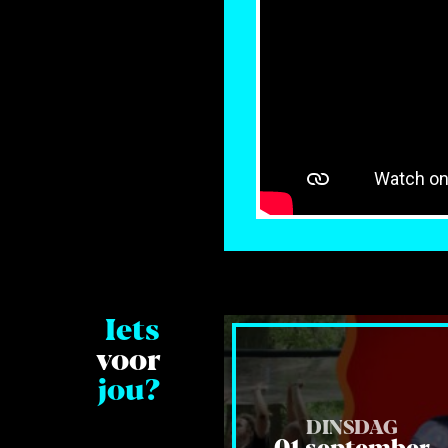
Iets
voor
jou?
DINSDAG
01 september