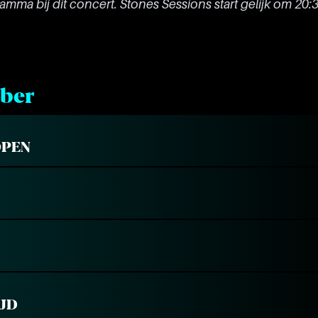
amma bij dit concert. Stones Sessions start gelijk om 20:3
ber
OPEN
JD