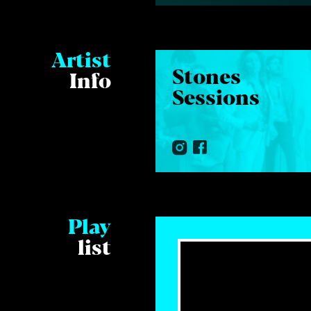
Artist
Stones
Info
Sessions
Play
list