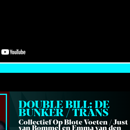
een verbindende, muzikale tijdreis.
DOU­BLE BILL: DE 
BUN­KER / TRANS
Col­lec­tief Op Blo­te Voe­ten / Just
van Bom­mel en Emma van den