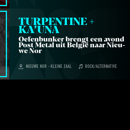
TUR­PEN­TI­NE + 
KA’UNA
Oefen­bun­ker brengt een avond
Post Metal uit Bel­gië naar Nieu­
we Nor
NIEUWE NOR - KLEINE ZAAL
ROCK/ALTERNATIVE