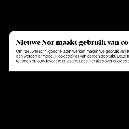
Nieuwe Nor maakt gebruik van co
Om NieuweNor.nl goed te laten werken maken we gebruik van fun
dan worden er mogelijk ook cookies van derden gebruikt. Deze ma
te tonen bij jouw favoriete artiesten.
Lees hier alles over cookies
Veelgestelde vr