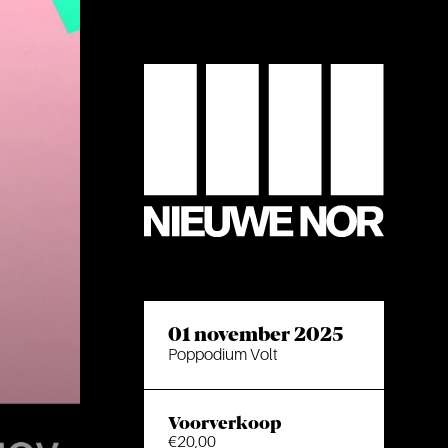
01 november 2025
Poppodium Volt
Voorverkoop
€20,00