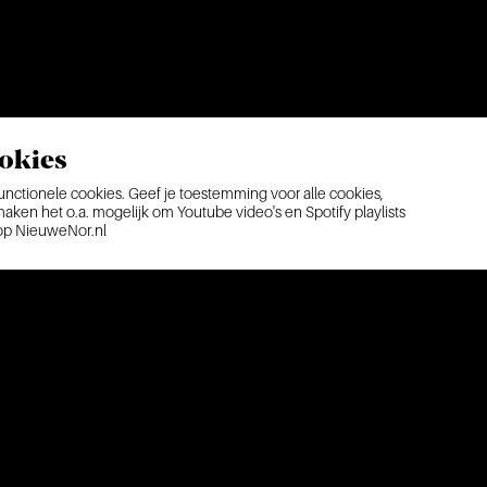
okies
ctionele cookies. Geef je toestemming voor alle cookies,
ken het o.a. mogelijk om Youtube video's en Spotify playlists
 op NieuweNor.nl
agen