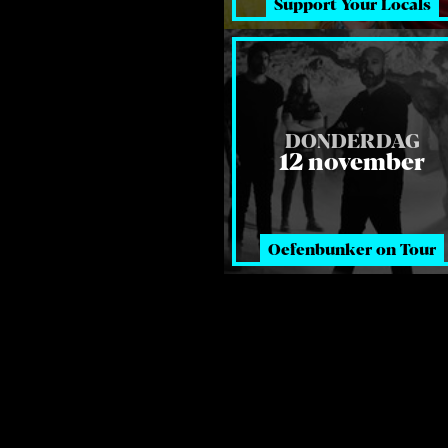
Support Your Locals
DONDERDAG
12 november
Oefenbunker on Tour