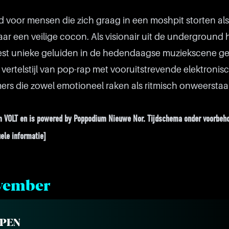
d voor mensen die zich graag in een moshpit storten al
aar een veilige cocon. Als visionair uit de underground 
st unieke geluiden in de hedendaagse muziekscene ge
 vertelstijl van pop-rap met vooruitstrevende elektronis
rs die zowel emotioneel raken als ritmisch onweersta
um VOLT en is powered by Poppodium Nieuwe Nor. Tijdschema onder voorbeho
ele informatie]
ovember
OPEN