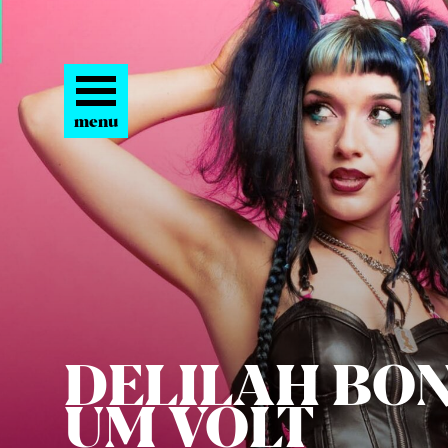
menu
DELI­LAH BON
UM
VOLT