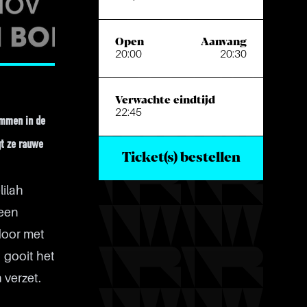
Open
Aanvang
20:00
20:30
Verwachte eindtijd
22:45
emmen in de
gt ze rauwe
Ticket(s) bestellen
lilah
 een
door met
 gooit het
 verzet.