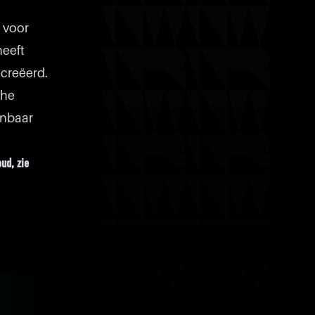
s voor
heeft
creëerd.
che
anbaar
ud, zie