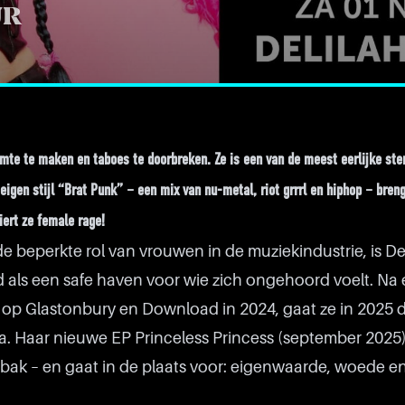
UR
mte te maken en taboes te doorbreken. Ze is een van de meest eerlijke st
eigen stijl “Brat Punk” – een mix van nu-metal, riot grrrl en hiphop – bren
iert ze female rage!
de beperkte rol van vrouwen in de muziekindustrie, is De
 als een safe haven voor wie zich ongehoord voelt. Na
 op Glastonbury en Download in 2024, gaat ze in 2025 
a. Haar nieuwe EP Princeless Princess (september 2025)
bak – en gaat in de plaats voor: eigenwaarde, woede en