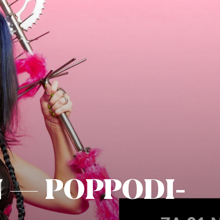
 — POP­PO­DI­