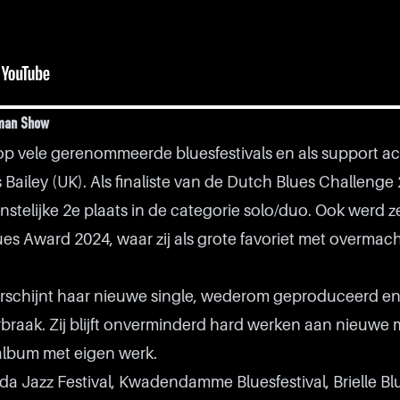
oman Show
p vele gerenommeerde bluesfestivals en als support act
 Bailey (UK). Als finaliste van de Dutch Blues Challenge
nstelijke 2e plaats in de categorie solo/duo. Ook werd z
es Award 2024, waar zij als grote favoriet met overmac
erschijnt haar nieuwe single, wederom geproduceerd e
aak. Zij blijft onverminderd hard werken aan nieuwe 
album met eigen werk.
reda Jazz Festival, Kwadendamme Bluesfestival, Brielle Bl