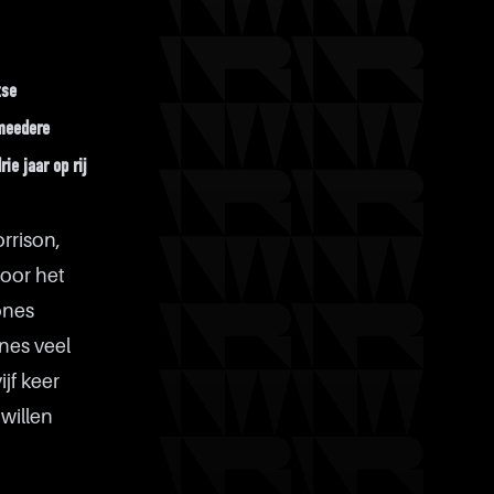
tse
 meedere
ie jaar op rij
rrison,
oor het
ones
nes veel
jf keer
willen