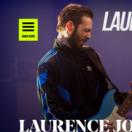
menu
LAU­REN­CE J