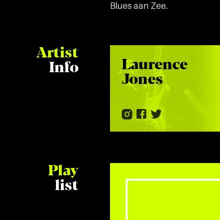
Blues aan Zee.
Artist
Laurence
Info
Jones
Play
list