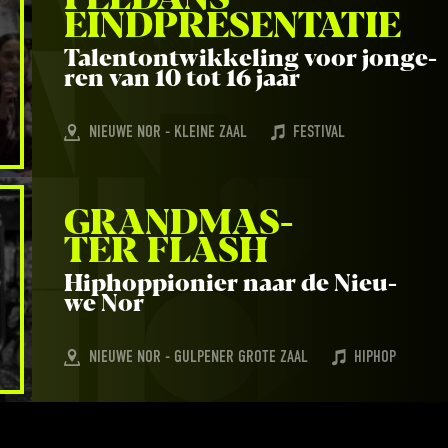
EINDPRESENTATIE
Talen­t­ont­wik­ke­ling voor jon­ge­
ren van
10
tot
16
jaar
NIEUWE NOR - KLEINE ZAAL
FESTIVAL
GRAND­MAS­
TER FLASH
Hip­hop­pi­o­nier naar de Nieu­
we Nor
NIEUWE NOR - GULPENER GROTE ZAAL
HIPHOP