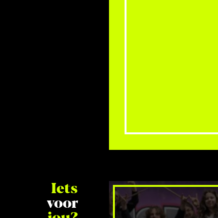
Iets
voor
jou?