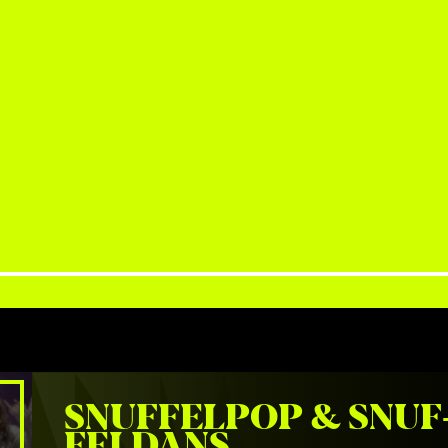
Blues Award voor 'Guitarist of the Year' en werd hij uitgeroepe
'Best Guitarist 2015' bij de European Blues Awards. Hij bracht d
het album Take Me High uit, geproduceerd door Mike Vernon
ging op tournee met Vintage Trouble en Kenny Wayne Shephe
album Bad Luck & the Blues uit 2023 werd opgenomen in de
Marshall Studios, gemixt door Chris Sheldon en gemasterd i
Road Studios. Het album bereikte de nummer 1-positie in de of
Britse bluesalbumcharts. Jones heeft opgetreden op prestig
locaties zoals de Royal Albert Hall in Londen en Carnegie Hal
York. Buddy Guy noemde hem ooit "a young Eric Clapton" en
hem uit om samen op te treden voor 15.000 mensen tijdens h
Holland International Blues Festival. Naast zijn muzikale carrie
Jones ambassadeur voor Crohn's & Colitis UK. Hij werd op 18-j
leeftijd gediagnosticeerd met de ziekte van Crohn, wat hem
inspireerde om emotionele en krachtige bluesnummers te sch
In 2025 kondigde Jones een nieuwe tournee aan in Nederlan
waarmee hij zijn decennialange relatie met het Nederlandse 
voortzet. Met zijn virtuoze gitaarspel, emotionele zang en
indrukwekkende live-optredens blijft Laurence Jones een
SNUF­FEL­POP 
&
 SNUF
toonaangevende figuur in de hedendaagse bluesrockscene.
FEL­DANS 