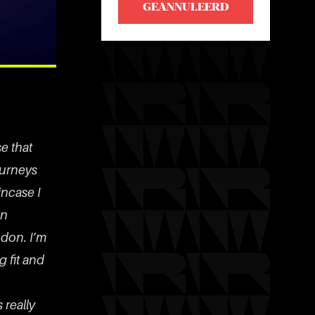
GEANNULEERD
e that
ourneys
incase I
in
ndon. I’m
g fit and
 really