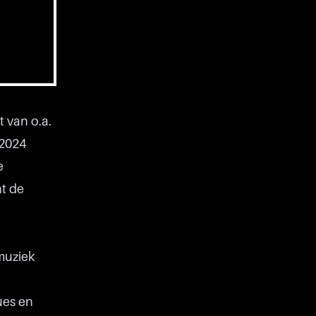
 van o.a.
 2024
e
ht de
n
muziek
ues en