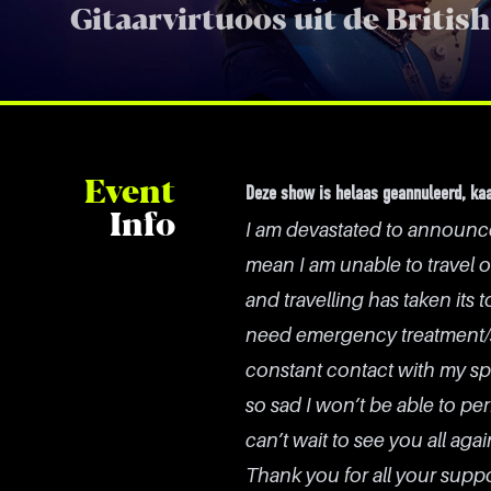
Gitaarvirtuoos uit de Britis
Event
Deze show is helaas geannuleerd, kaa
Info
I am devastated to announce
mean I am unable to travel 
and travelling has taken its 
need emergency treatment/su
constant contact with my sp
so sad I won’t be able to per
can’t wait to see you all aga
Thank you for all your suppo