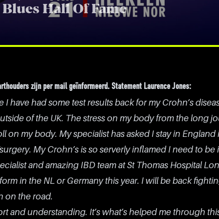
h Blues Hall Of Fame
rthouders zijn per mail geïnformeerd. Statement Laurence Jones:
 I have had some test results back for my Crohn’s diseas
outside of the UK. The stress on my body from the long j
toll on my body. My specialist has asked I stay in England 
rgery. My Crohn’s is so serverly inflamed I need to be 
ecialist and amazing IBD team at St Thomas Hospital Lo
form in the NL or Germany this year. I will be back fightin
in on the road.
rt and understanding. It’s what’s helped me through this