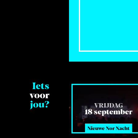
Iets
voor
jou?
VRIJDAG
18 september
Nieuwe Nor Nacht