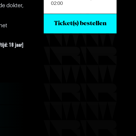
02:00
de dokter,
Ticket(s) bestellen
het
ijd: 18 jaar]