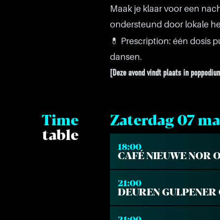
Maak je klaar voor een nac
ondersteund door lokale h
💊 Prescription: één dosis 
dansen.
[Deze avond vindt plaats in poppodi
Time
Zaterdag 07 ma
table
18:00
CAFÉ NIEUWE NOR 
21:00
DEUREN GULPENER 
21:00