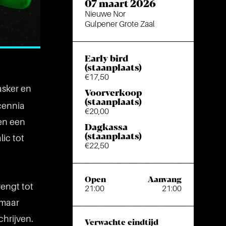
07 maart 2026
Nieuwe Nor
Gulpener Grote Zaal
Early bird
(staanplaats)
€17,50
asker en
Voorverkoop
(staanplaats)
cennia
€20,00
en een
Dagkassa
(staanplaats)
ic tot
€22,50
Open
Aanvang
engt tot
21:00
21:00
 maar
chrijven.
Verwachte eindtijd