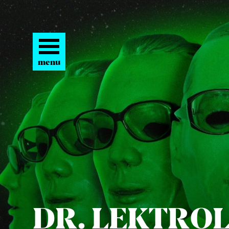
menu
DR. LEK­TRO­