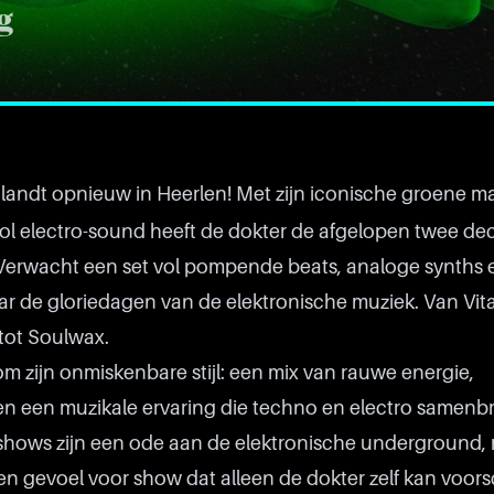
g
landt opnieuw in Heerlen! Met zijn iconische groene m
hool electro-sound heeft de dokter de afgelopen twee de
Verwacht een set vol pompende beats, analoge synths 
r de gloriedagen van de elektronische muziek. Van Vital
 tot Soulwax.
om zijn onmiskenbare stijl: een mix van rauwe energie,
 een muzikale ervaring die techno en electro samenbr
 shows zijn een ode aan de elektronische underground,
en gevoel voor show dat alleen de dokter zelf kan voors