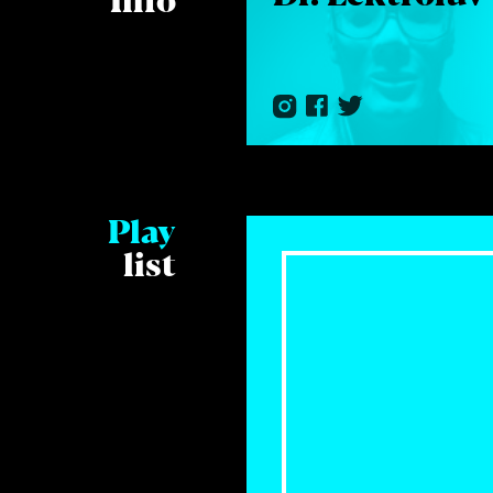
Info
Play
list