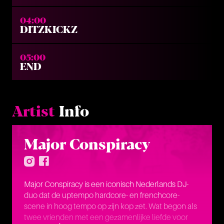
04:00
DITZKICKZ
05:00
END
Artist
Info
Major Conspiracy
Major Conspiracy is een iconisch Nederlands DJ-
duo dat de uptempo hardcore- en frenchcore-
scene in hoog tempo op zijn kop zet. Wat begon als
twee vrienden met een gezamenlijke liefde voor