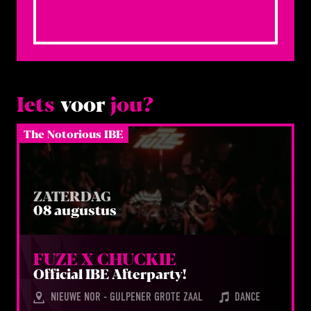
Iets
voor
jou?
The Notorious IBE
ZATERDAG
08 augustus
FUZE X CHUCKIE
Offi­ci­al
IBE
Afterparty!
NIEUWE NOR - GULPENER GROTE ZAAL
DANCE