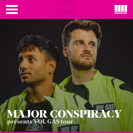
MAJOR CON­SPI­RA­CY
presents VOL GAS tour