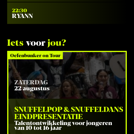
22:30
RYANN
Iets
voor
jou?
Oefenbunker on Tour
ZATERDAG
22 augustus
SNUF­FEL­POP 
&
 SNUF­FEL­DANS 
EINDPRESENTATIE
Talen­t­ont­wik­ke­ling voor jon­ge­ren
van
10
tot
16
jaar