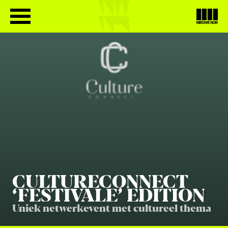
CUL­TU­RE­CON­NECT
‘
FES­TI­VA­LE’ EDITION
Uniek netwerkevent met cultureel thema