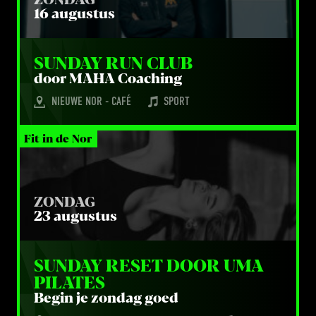
16 augustus
SUN­DAY RUN CLUB
door
MAHA
Coaching
NIEUWE NOR - CAFÉ
SPORT
Fit in de Nor
ZONDAG
23 augustus
SUN­DAY RESET DOOR 
UMA
PILATES
Begin je zon­dag goed