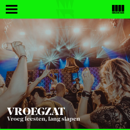
VROEG­ZAT
Vroeg feesten, lang slapen