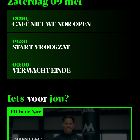
Zaterdag 09 mei
18:00
CAFÉ NIEUWE NOR OPEN
19:30
START VROEGZAT
00:00
VERWACHT EINDE
Iets
voor
jou?
Fit in de Nor
ZONDAG