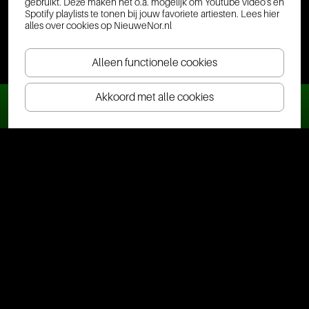
gebruikt. Deze maken het o.a. mogelijk om Youtube video's en
Spotify playlists te tonen bij jouw favoriete artiesten.
Lees hier
alles over cookies op NieuweNor.nl
Alleen functionele cookies
Akkoord met alle cookies
Ticket(s) bestellen
Veelgestelde vragen
Visitor Information | NL • EN • DE • FR
Hebben jullie een garderobe of lockers?
Kan ik in Nieuwe Nor met cashgeld betalen?
Waar kan ik parkeren?