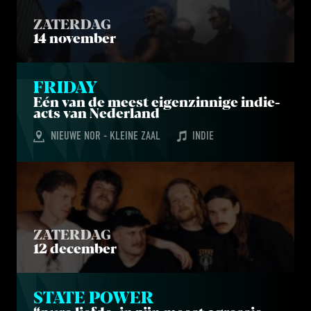
ZATERDAG
14 november
FRI­DAY
Eén van de meest eigen­zin­ni­ge indie­
ac­ts van Nederland
NIEUWE NOR - KLEINE ZAAL
INDIE
ZATERDAG
12 december
STA­TE POWER