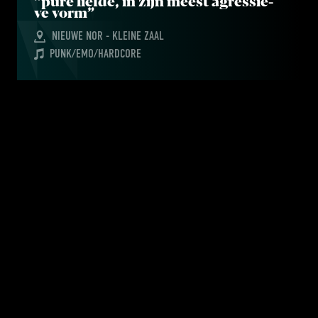
“
pure lief­de, in zijn meest agres­sie­
ve vorm”
NIEUWE NOR - KLEINE ZAAL
PUNK/EMO/HARDCORE