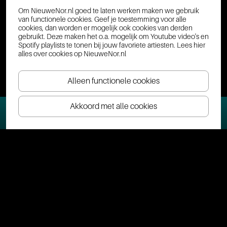
Om NieuweNor.nl goed te laten werken maken we gebruik
van functionele cookies. Geef je toestemming voor alle
cookies, dan worden er mogelijk ook cookies van derden
gebruikt. Deze maken het o.a. mogelijk om Youtube video's en
Spotify playlists te tonen bij jouw favoriete artiesten.
Lees hier
alles over cookies op NieuweNor.nl
Alleen functionele cookies
Akkoord met alle cookies
Ticket(s) bestellen
Veelgestelde vragen
Visitor Information | NL • EN • DE • FR
Hebben jullie een garderobe of kluisjes/lockers?
Kan ik in Nieuwe Nor met cashgeld betalen?