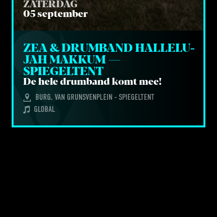
ZATERDAG
05 september
ZEA 
&
 DRUM­BAND HAL­LE­LU­
JAH MAK­KUM — 
SPIEGELTENT
De hele drum­band komt mee!
BURG. VAN GRUNSVENPLEIN - SPIEGELTENT
GLOBAL