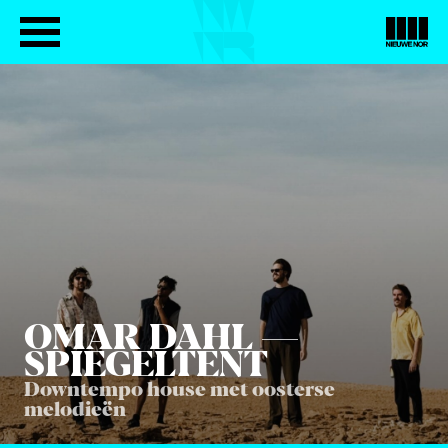
OMAR DAHL —
SPIEGELTENT
Downtempo house met oosterse
melodieën