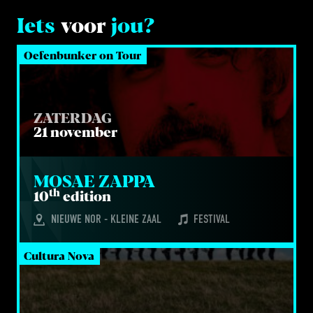
Iets
voor
jou?
Oefenbunker on Tour
ZATERDAG
21 november
MOSAE ZAP­PA
th
10
edi­ti­on
NIEUWE NOR - KLEINE ZAAL
FESTIVAL
Cultura Nova