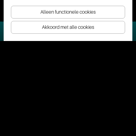
Alleen functionele cookies
Akkoord met alle cookies
Cultura Nova
Veelgestelde vragen
[Theater Heerlen] Waar kan ik parkeren?
Meld je aan voor de nieuwsbrief
En maak elke maand kans op gratis tickets