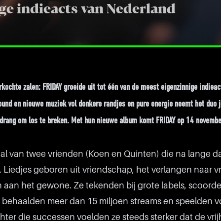
ge indieacts van Nederland
kochte zalen: FRIDAY groeide uit tot één van de meest eigenzinnige indieac
ound en nieuwe muziek vol donkere randjes en pure energie neemt het duo 
de drang om los te breken. Met hun nieuwe album komt FRIDAY op 14 novembe
al van twee vrienden (Koen en Quinten) die na lange d
Liedjes geboren uit vriendschap, het verlangen naar vr
aan het gewone. Ze tekenden bij grote labels, scoord
 behaalden meer dan 15 miljoen streams en speelden v
hter die successen voelden ze steeds sterker dat de vrij