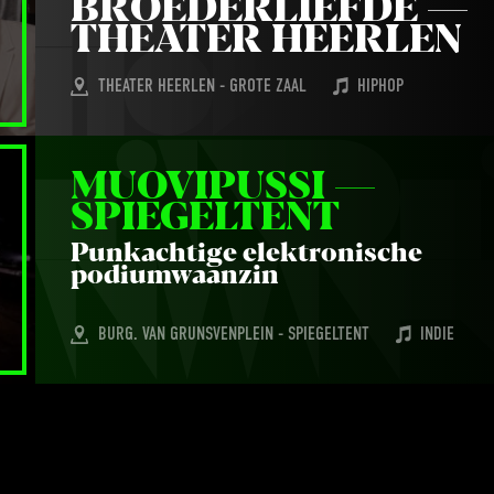
BROE­DER­LIEF­DE — 
THE­A­TER HEERLEN
THEATER HEERLEN - GROTE ZAAL
HIPHOP
MUO­VI­PUS­SI — 
SPIEGELTENT
Punk­ach­ti­ge elek­tro­ni­sche
podiumwaanzin
BURG. VAN GRUNSVENPLEIN - SPIEGELTENT
INDIE