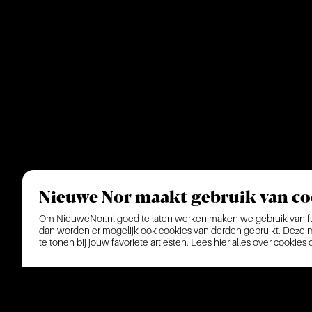
Nieuwe Nor maakt gebruik van co
Om NieuweNor.nl goed te laten werken maken we gebruik van fun
dan worden er mogelijk ook cookies van derden gebruikt. Deze ma
te tonen bij jouw favoriete artiesten.
Lees hier alles over cookies