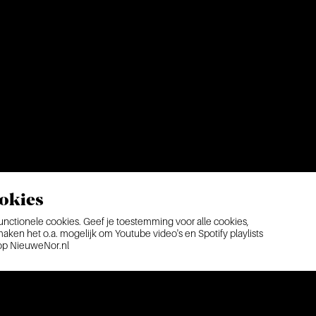
okies
ctionele cookies. Geef je toestemming voor alle cookies,
ken het o.a. mogelijk om Youtube video's en Spotify playlists
 op NieuweNor.nl