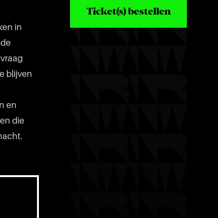
Ticket(s) bestellen
ken in
 de
 vraag
e blijven
en en
een die
 nacht.