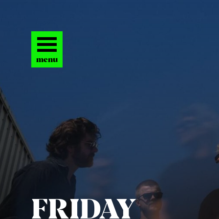
menu
FRI­DAY