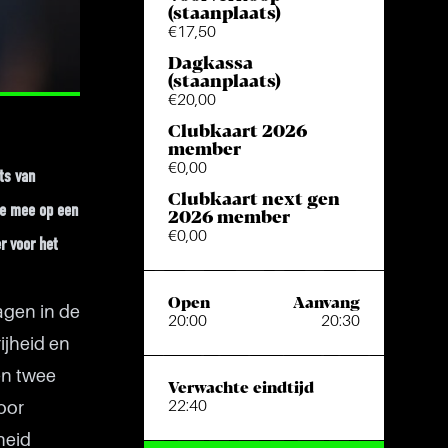
(staanplaats)
€17,50
Dagkassa
(staanplaats)
€20,00
Clubkaart 2026
member
€0,00
ts van
Clubkaart next gen
je mee op een
2026 member
€0,00
r voor het
Open
Aanvang
agen in de
20:00
20:30
ijheid en
en twee
Verwachte eindtijd
22:40
oor
heid