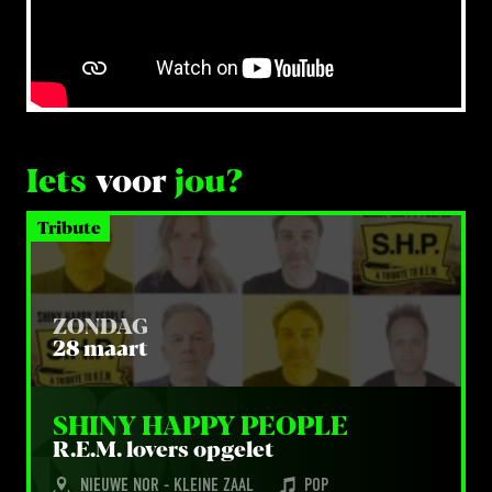
Iets
voor
jou?
Tribute
ZONDAG
28 maart
SHI­NY HAP­PY PEOPLE
R.E.M. lovers opgelet
NIEUWE NOR - KLEINE ZAAL
POP