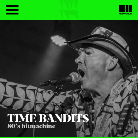
TIME BAN­DITS
80’s hitmachine