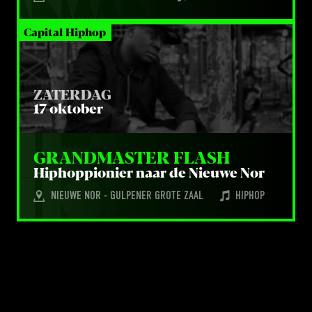
Capital Hiphop
ZATERDAG
17 oktober
GRAND­MAS­TER FLASH
Hip­hop­pi­o­nier naar de Nieu­we Nor
NIEUWE NOR - GULPENER GROTE ZAAL
HIPHOP