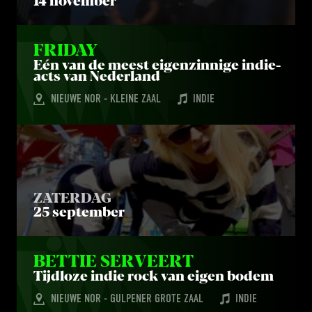
14 november
FRI­DAY
Eén van de meest eigen­zin­ni­ge indie­
ac­ts van Nederland
NIEUWE NOR - KLEINE ZAAL
INDIE
ZATERDAG
25 september
BET­TIE SERVEERT
Tijd­lo­ze indie rock van eigen bodem
NIEUWE NOR - GULPENER GROTE ZAAL
INDIE