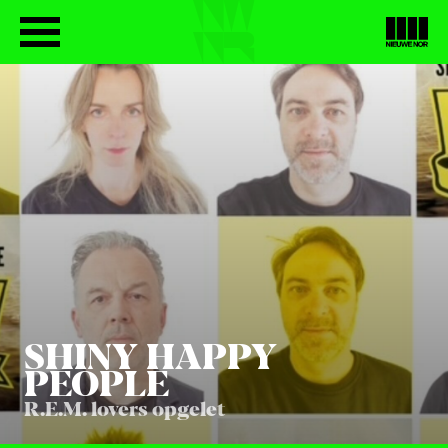
SHI­NY HAP­PY
PEOPLE
R.E.M. lovers opgelet