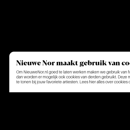
Nieuwe Nor maakt gebruik van co
Om NieuweNor.nl goed te laten werken maken we gebruik van fun
dan worden er mogelijk ook cookies van derden gebruikt. Deze ma
te tonen bij jouw favoriete artiesten.
Lees hier alles over cookies