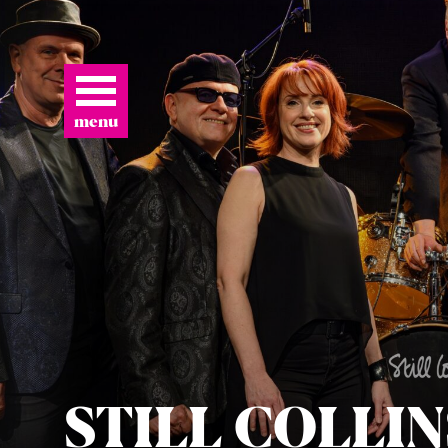
menu
STILL COL­LIN