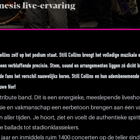
nesis live-ervaring
ollins zelf op het podium staat. Still Collins brengt het volledige muzikale 
 een verbluffende precisie. Stem, sound en arrangementen liggen zó dicht bi
jde fans het verschil nauwelijks horen. Still Collins en hun adembenemende
euwe Nor!
n tribute band. Dit is een energieke, meeslepende livesh
sie en vakmanschap een eerbetoon brengen aan één v
aller tijden. Je hoort, ziet en voelt de authentieke spiri
e ballads tot stadionklassiekers.
aar en inmiddels ruim 1400 concerten op de teller sind