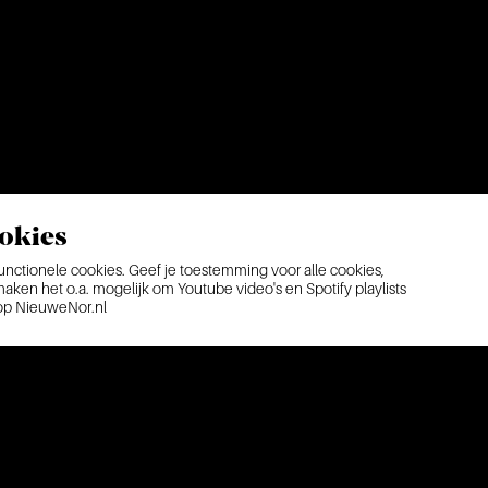
okies
ctionele cookies. Geef je toestemming voor alle cookies,
ken het o.a. mogelijk om Youtube video's en Spotify playlists
 op NieuweNor.nl