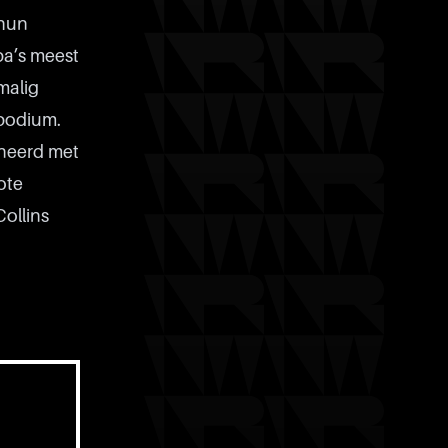
 hun
pa’s meest
malig
 podium.
ineerd met
ote
Collins