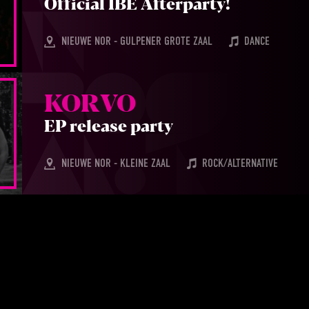
Offi­ci­al
IBE
Afterparty!
NIEUWE NOR - GULPENER GROTE ZAAL
DANCE
KOR­VO
EP
relea­se party
NIEUWE NOR - KLEINE ZAAL
ROCK/ALTERNATIVE