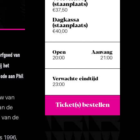
(staanplaats)
€37,50
Dagkassa
(staanplaats)
€40,00
Open
Aanvang
erfgoed van
20:00
21:00
j het
 ode aan Phil
Verwachte eindtijd
23:00
ow van
Ticket(s) bestellen
an de
t van de
s 1996,