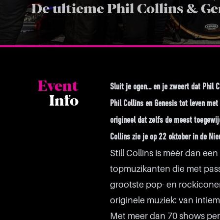
De ultieme Phil Collins & Ge
Event
Sluit je ogen… en je zweert dat Phil C
Info
Phil Collins en Genesis tot leven met
origineel dat zelfs de meest toegewi
Collins zie je op 22 oktober in de Ni
Still Collins is méér dan ee
topmuzikanten die met pas
grootste pop- en rockiconen 
originele muziek: van intiem
Met meer dan 70 shows per j