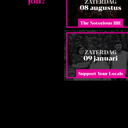
jou?
ZATERDAG
08 augustus
The Notorious IBE
ZATERDAG
09 januari
Support Your Locals