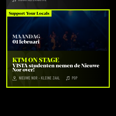
Support Your Locals
MAANDAG
01 februari
KTM
 ON STAGE
VIS­TA
stu­den­ten nemen de Nieu­we
Nor over!
NIEUWE NOR - KLEINE ZAAL
POP