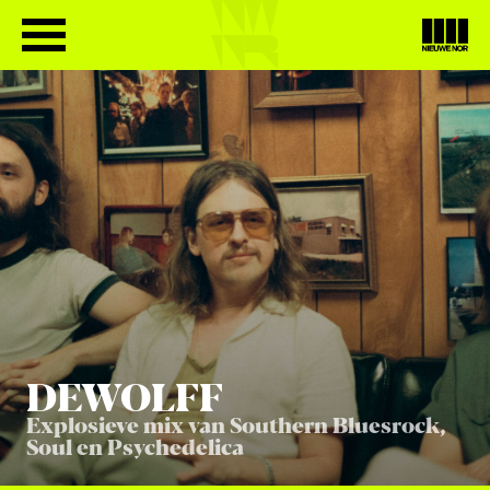
DEWOLFF
Explosieve mix van Southern Bluesrock,
Soul en Psychedelica