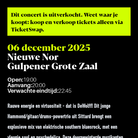
Dit con­cert is uit­ver­kocht. Weet waar je
koopt: koop en ver­koop tic­kets alleen via
Tic­ketS­wap
.
06 december 2025
Nieuwe Nor
Gulpener Grote Zaal
Open:
19:00
Aanvang:
20:00
Verwachte eindtijd:
22:45
Rauwe energie en virtuositeit - dat is DeWolff! Dit jonge
Hammond/gitaar/drums-powertrio uit Sittard brengt een
explosieve mix van elektrische southern bluesrock, met een
vleugje soul en psychedelica. Deze doorgewinterde muzikanten