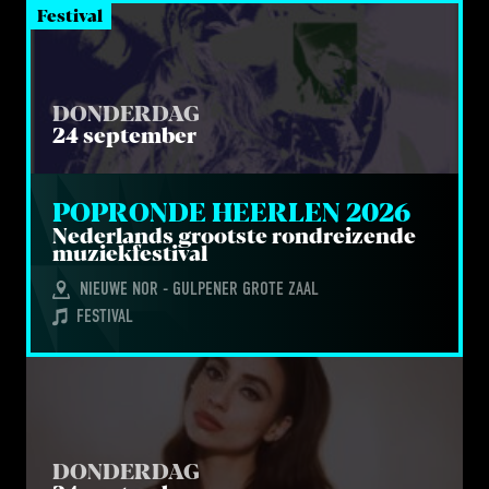
Festival
DONDERDAG
24 september
POP­RON­DE HEER­LEN 
2026
Neder­lands groot­ste rond­rei­zen­de
muziekfestival
NIEUWE NOR - GULPENER GROTE ZAAL
FESTIVAL
DONDERDAG