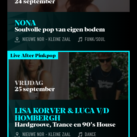
24 september
NONA
Soul­vol­le pop van eigen bodem
NIEUWE NOR - KLEINE ZAAL
FUNK/SOUL
Live After Pinkpop
VRIJDAG
25 september
LISA KOR­VER 
&
 LUCA V/​D 
HOMBERGH
Hard­groo­ve, Tran­ce en
90
’s House
NIEUWE NOR - KLEINE ZAAL
DANCE