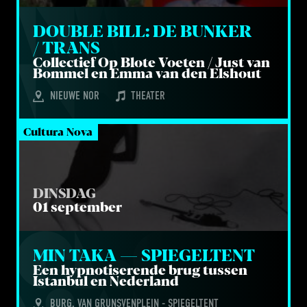
DOU­BLE BILL: DE BUN­KER 
/ TRANS
Col­lec­tief Op Blo­te Voe­ten / Just van
Bom­mel en Emma van den Elshout
NIEUWE NOR
THEATER
Cultura Nova
DINSDAG
01 september
MIN TAKA — SPIEGELTENT
Een hyp­no­ti­se­ren­de brug tus­sen
Istan­bul en Nederland
BURG. VAN GRUNSVENPLEIN - SPIEGELTENT