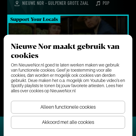
NIEUWE NOR - GULPENER GROTE ZAAL
POP
Support Your Locals
Nieuwe Nor maakt gebruik van
VRIJDAG
09 oktober
cookies
Om NieuweNor.nl goed te laten werken maken we gebruik
van functionele cookies. Geef je toestemming voor alle
BARN 
&
 BELLE
cookies, dan worden er mogelijk ook cookies van derden
Album relea­se
gebruikt. Deze maken het o.a. mogelijk om Youtube video's en
Spotify playlists te tonen bij jouw favoriete artiesten.
Lees hier
NIEUWE NOR - KLEINE ZAAL
ROOTS/AMERICANA
alles over cookies op NieuweNor.nl
Hard in Heerlen
Alleen functionele cookies
Akkoord met alle cookies
Filter programma
VRIJDAG