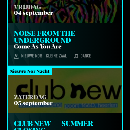
VRIJDAG
04 september
NOI­SE FROM THE 
UNDERGROUND
Come As You Are
NIEUWE NOR - KLEINE ZAAL
DANCE
Nieuwe Nor Nacht
ZATERDAG
05 september
CLUB NEW — SUM­MER 