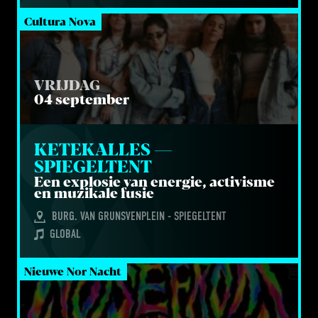
Cultura Nova
VRIJDAG
04 september
KETE­KAL­LES — 
SPIEGELTENT
Een explo­sie van ener­gie, acti­vis­me
en muzi­ka­le fusie
BURG. VAN GRUNSVENPLEIN - SPIEGELTENT
GLOBAL
Nieuwe Nor Nacht