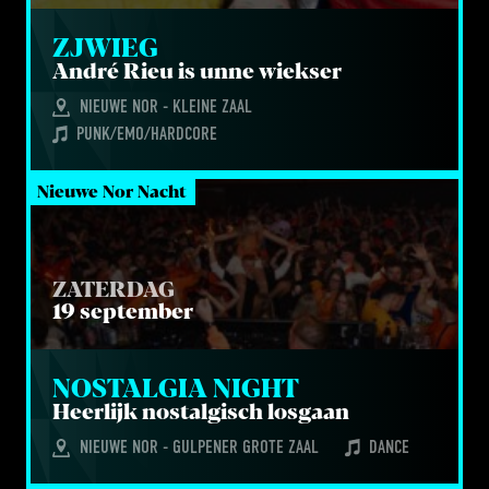
ZJWIEG
André Rieu is unne wiekser
NIEUWE NOR - KLEINE ZAAL
PUNK/EMO/HARDCORE
Nieuwe Nor Nacht
ZATERDAG
19 september
NOS­TAL­GIA NIGHT
Heer­lijk nos­tal­gisch losgaan
NIEUWE NOR - GULPENER GROTE ZAAL
DANCE