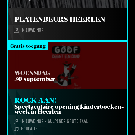
PLA­TEN­BEURS HEERLEN
NIEUWE NOR
Gratis toegang
WOENSDAG
30 september
ROCK AAN!
Spec­ta­cu­lai­re ope­ning kin­der­boe­ken­
week in Heerlen
NIEUWE NOR - GULPENER GROTE ZAAL
EDUCATIE