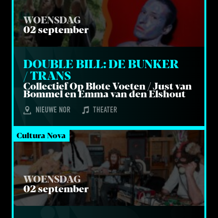
WOENSDAG
02 september
DOU­BLE BILL: DE BUN­KER 
/ TRANS
Col­lec­tief Op Blo­te Voe­ten / Just van
Bom­mel en Emma van den Elshout
NIEUWE NOR
THEATER
Cultura Nova
WOENSDAG
02 september