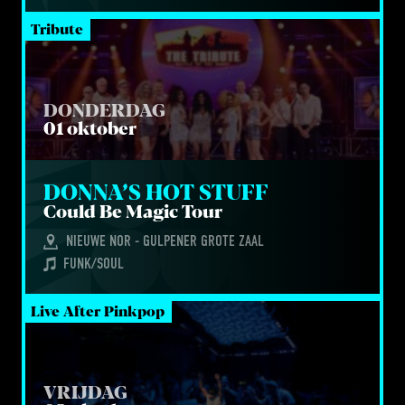
Tribute
DONDERDAG
01 oktober
DON­NA’S HOT STUFF
Could Be Magic Tour
NIEUWE NOR - GULPENER GROTE ZAAL
FUNK/SOUL
Live After Pinkpop
VRIJDAG