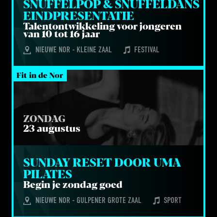
SNUF­FEL­POP 
&
 SNUF­FEL­DANS 
EINDPRESENTATIE
Talen­t­ont­wik­ke­ling voor jon­ge­ren
van
10
tot
16
jaar
NIEUWE NOR - KLEINE ZAAL
FESTIVAL
Fit in de Nor
ZONDAG
23 augustus
SUN­DAY RESET DOOR 
UMA
PILATES
Begin je zon­dag goed
NIEUWE NOR - GULPENER GROTE ZAAL
SPORT