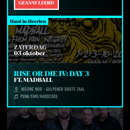
GEANNULEERD
Hard in Heerlen
ZATERDAG
03 oktober
RISE
OR
DIE
IV
: 
DAY
3
FT
.
MAD­BALL
NIEUWE NOR - GULPENER GROTE ZAAL
PUNK/EMO/HARDCORE