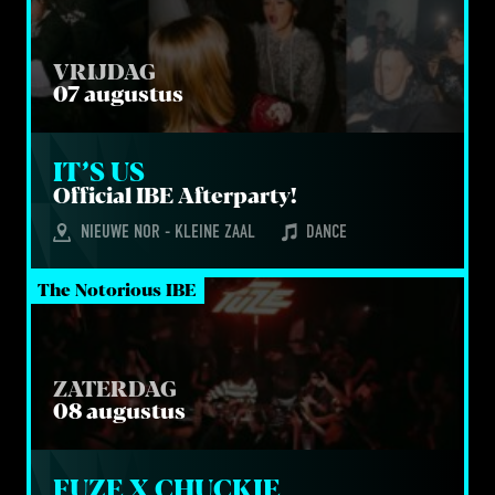
VRIJDAG
07 augustus
IT’S US
Offi­ci­al
IBE
Afterparty!
NIEUWE NOR - KLEINE ZAAL
DANCE
The Notorious IBE
ZATERDAG
08 augustus
FUZE X CHUCKIE