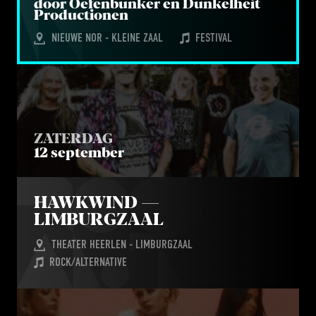
door Oefen­bun­ker en Dun­kel­heit
Productionen
NIEUWE NOR - KLEINE ZAAL
FESTIVAL
ZATERDAG
12 september
HAWK­WIND — 
LIMBURGZAAL
THEATER HEERLEN - LIMBURGZAAL
ROCK/ALTERNATIVE