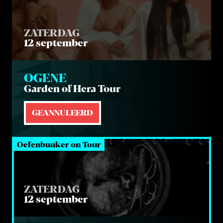
ZATERDAG
12 september
OGE­NE
Gar­den of Hera Tour
GEANNULEERD
Oefenbunker on Tour
ZATERDAG
12 september