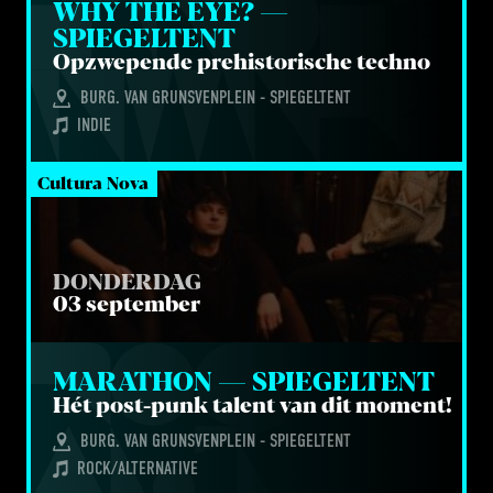
WHY THE EYE? — 
SPIEGELTENT
Opzwe­pen­de pre­his­to­ri­sche techno
BURG. VAN GRUNSVENPLEIN - SPIEGELTENT
INDIE
Cultura Nova
DONDERDAG
03 september
MARA­THON — SPIEGELTENT
Hét post-punk talent van dit moment!
BURG. VAN GRUNSVENPLEIN - SPIEGELTENT
ROCK/ALTERNATIVE