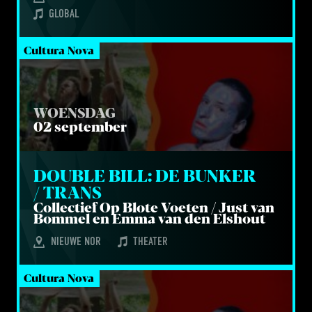
GLOBAL
Cultura Nova
WOENSDAG
02 september
DOU­BLE BILL: DE BUN­KER 
/ TRANS
Col­lec­tief Op Blo­te Voe­ten / Just van
Bom­mel en Emma van den Elshout
NIEUWE NOR
THEATER
Cultura Nova