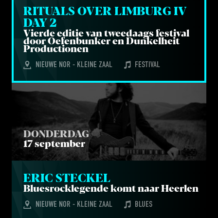
RITU­ALS OVER LIM­BURG 
IV
DAY 
2
Vier­de edi­tie van twee­daags fes­ti­val
door Oefen­bun­ker en Dun­kel­heit
Productionen
NIEUWE NOR - KLEINE ZAAL
FESTIVAL
DONDERDAG
17 september
ERIC STEC­KEL
Blues­rock­le­gen­de komt naar Heerlen
NIEUWE NOR - KLEINE ZAAL
BLUES