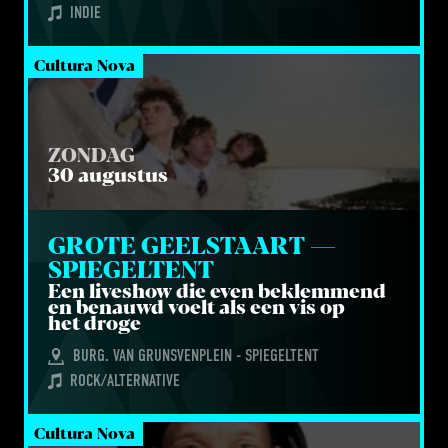
INDIE
Cultura Nova
ZONDAG
30 augustus
GRO­TE GEEL­STAART — 
SPIEGELTENT
Een live­s­how die even beklem­mend
en benauwd voelt als een vis op
het droge
BURG. VAN GRUNSVENPLEIN - SPIEGELTENT
ROCK/ALTERNATIVE
Cultura Nova