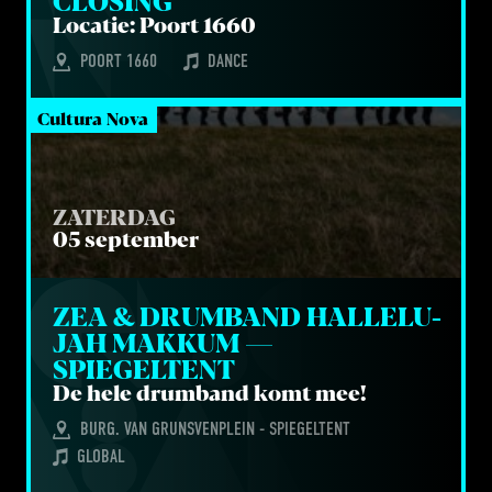
CLOSING
Loca­tie: Poort
1660
POORT 1660
DANCE
Cultura Nova
ZATERDAG
05 september
ZEA 
&
 DRUM­BAND HAL­LE­LU­
JAH MAK­KUM — 
SPIEGELTENT
De hele drum­band komt mee!
BURG. VAN GRUNSVENPLEIN - SPIEGELTENT
GLOBAL