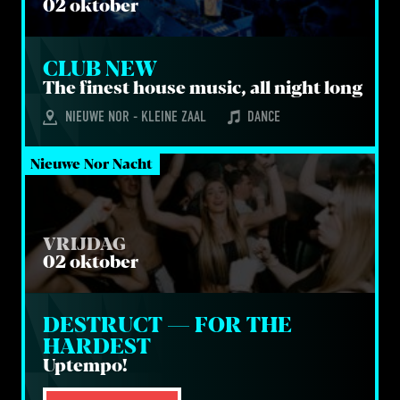
02 oktober
CLUB NEW
The finest hou­se music, all night long
NIEUWE NOR - KLEINE ZAAL
DANCE
Nieuwe Nor Nacht
VRIJDAG
02 oktober
DESTRUCT — FOR THE 
HARDEST
Uptem­po!