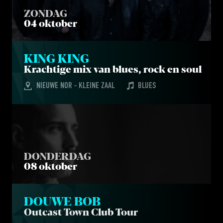
ZONDAG
04 oktober
KING KING
Krach­ti­ge mix van blues, rock en soul
NIEUWE NOR - KLEINE ZAAL
BLUES
DONDERDAG
08 oktober
DOU­WE BOB
Out­cast Town Club Tour