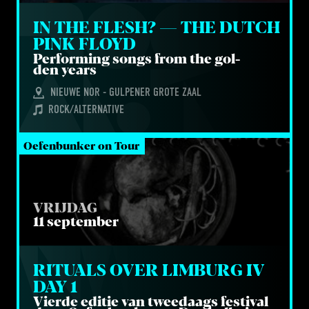
IN THE FLE­SH? — THE DUT­CH 
PINK FLOYD
Per­for­ming songs from the gol­
den years
NIEUWE NOR - GULPENER GROTE ZAAL
ROCK/ALTERNATIVE
Oefenbunker on Tour
VRIJDAG
11 september
RITU­ALS OVER LIM­BURG 
IV
DAY 
1
Vier­de edi­tie van twee­daags fes­ti­val