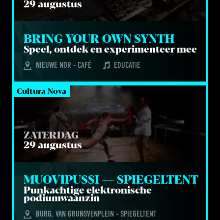
29 augustus
BRING YOUR OWN SYNTH
Speel, ont­dek en expe­ri­men­teer mee
NIEUWE NOR - CAFÉ
EDUCATIE
Cultura Nova
ZATERDAG
29 augustus
MUO­VI­PUS­SI — SPIEGELTENT
Punk­ach­ti­ge elek­tro­ni­sche
podiumwaanzin
BURG. VAN GRUNSVENPLEIN - SPIEGELTENT