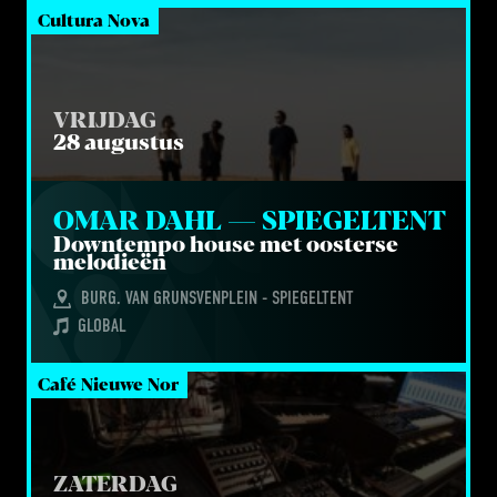
Cultura Nova
VRIJDAG
28 augustus
OMAR DAHL — SPIEGELTENT
Down­tem­po hou­se met oos­ter­se
melodieën
BURG. VAN GRUNSVENPLEIN - SPIEGELTENT
GLOBAL
Café Nieuwe Nor
ZATERDAG